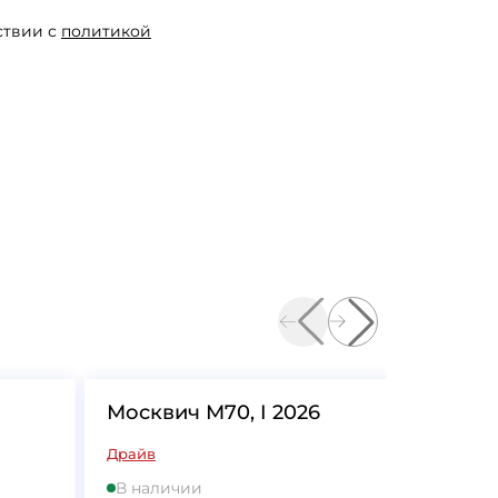
ствии с
политикой
Москвич М70, I 2026
Москви
Драйв
Ультимей
В наличии
В нали