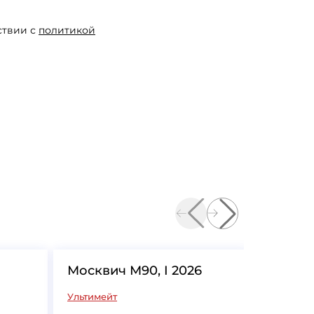
ствии с
политикой
Москвич М90, I 2026
Москви
Ультимейт
Стандарт