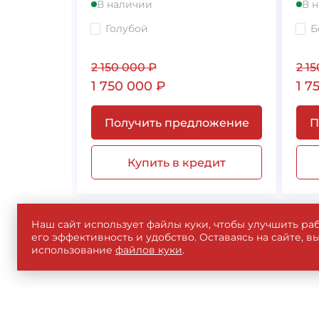
В наличии
В 
Голубой
Б
2 150 000
₽
2 1
1 750 000
₽
1 7
Получить предложение
П
Купить в кредит
Наш сайт использует файлы куки, чтобы улучшить раб
его эффективность и удобство. Оставаясь на сайте, в
использование
файлов куки
.